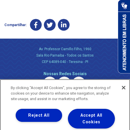
Compartilhar:
Av. Professor Camillo Filho, 1960
Sala Rio Parnaiba - Todos os Santos
CEP 64089-040 - Teresina - PI
Nossas Redes Sociais
By clicking “Accept All Cookies”, you agree to the storing of
cookies on your device to enhance site navigation, analyze
site usage, and assist in our marketing efforts.
Reject All
Accept All
Uma empresa
Copyright ® 2026 - Todos os Direitos Reservados.
Cookies
Nossa natureza movimenta a vida