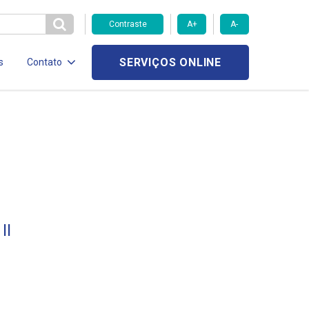
Contraste
A+
A-
SERVIÇOS ONLINE
s
Contato
II