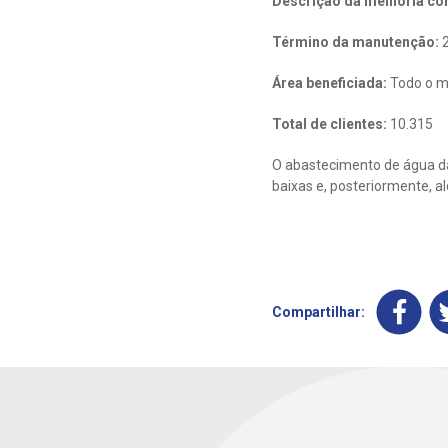
Descrição da melhoria con
Término da manutenção:
2
Área beneficiada:
Todo o m
Total de clientes:
10.315
O abastecimento de água da
baixas e, posteriormente, a
Compartilhar: