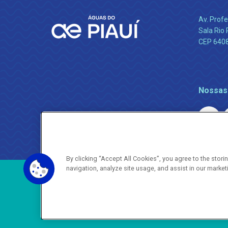
Av. Profe
Sala Rio 
CEP 64089
Nossas
By clicking “Accept All Cookies”, you agree to the stor
navigation, analyze site usage, and assist in our market