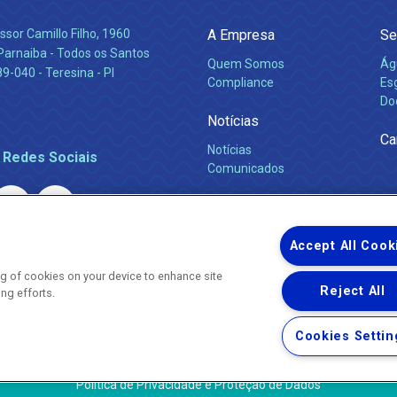
ssor Camillo Filho, 1960
A Empresa
Se
Parnaiba - Todos os Santos
Quem Somos
Ág
-040 - Teresina - PI
Compliance
Es
Do
Notícias
Ca
Notícias
 Redes Sociais
Comunicados
Accept All Cook
ing of cookies on your device to enhance site
Reject All
ing efforts.
Uma empresa
Copyright ® 2026 - Todos os Direitos Reservados.
Nossa natureza movimenta a vida
Cookies Settin
Termos Gerais de Uso de Sites e Aplicativos
Política de Privacidade e Proteção de Dados