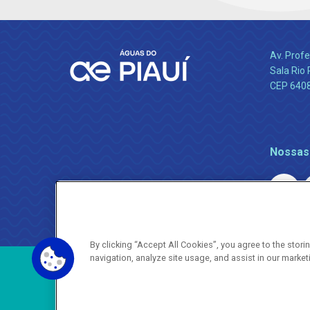
Av. Profe
Sala Rio 
CEP 64089
Nossas
By clicking “Accept All Cookies”, you agree to the stor
navigation, analyze site usage, and assist in our market