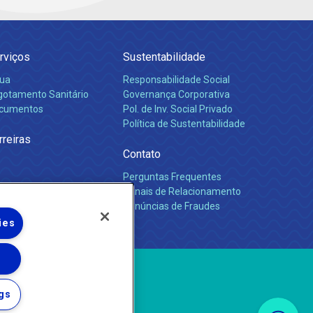
rviços
Sustentabilidade
ua
Responsabilidade Social
gotamento Sanitário
Governança Corporativa
cumentos
Pol. de Inv. Social Privado
Política de Sustentabilidade
rreiras
Contato
Perguntas Frequentes
Canais de Relacionamento
Denúncias de Fraudes
ies
gs