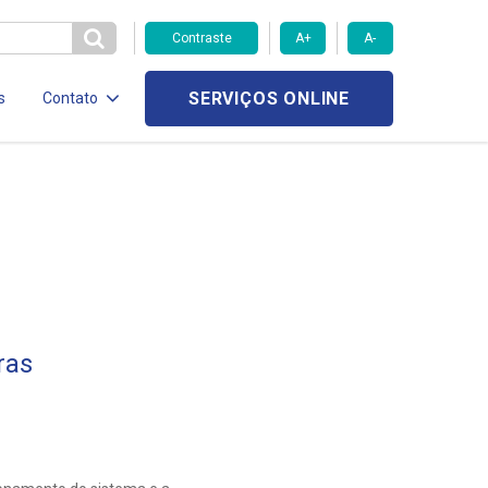
Contraste
A+
A-
SERVIÇOS ONLINE
s
Contato
ras