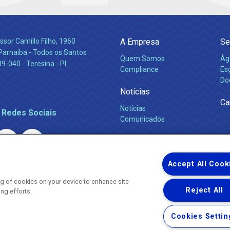
ssor Camillo Filho, 1960
A Empresa
Se
Parnaiba - Todos os Santos
Quem Somos
Ág
-040 - Teresina - PI
Compliance
Es
Do
Notícias
Ca
Notícias
 Redes Sociais
Comunicados
Accept All Cook
ing of cookies on your device to enhance site
Reject All
ing efforts.
Uma empresa
Copyright ® 2026 - Todos os Direitos Reservados.
Nossa natureza movimenta a vida
Cookies Settin