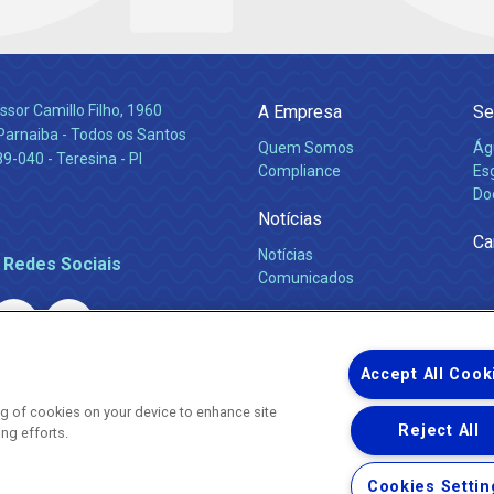
ssor Camillo Filho, 1960
A Empresa
Se
Parnaiba - Todos os Santos
Quem Somos
Ág
-040 - Teresina - PI
Compliance
Es
Do
Notícias
Ca
Notícias
 Redes Sociais
Comunicados
Accept All Cook
ing of cookies on your device to enhance site
Reject All
ing efforts.
Uma empresa
Copyright ® 2026 - Todos os Direitos Reservados.
Nossa natureza movimenta a vida
Cookies Settin