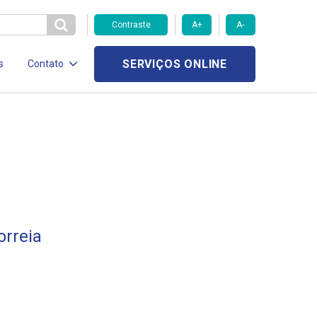
Contraste
A+
A-
SERVIÇOS ONLINE
s
Contato
orreia