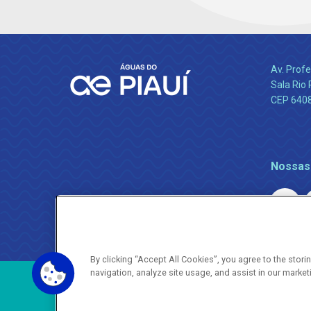
Av. Profe
Sala Rio 
CEP 64089
Nossas
By clicking “Accept All Cookies”, you agree to the stor
navigation, analyze site usage, and assist in our market