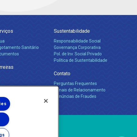
rviços
Sustentabilidade
ua
Responsabilidade Social
gotamento Sanitário
Governança Corporativa
cumentos
Pol. de Inv. Social Privado
Política de Sustentabilidade
rreiras
Contato
Perguntas Frequentes
Canais de Relacionamento
Denúncias de Fraudes
ies
gs