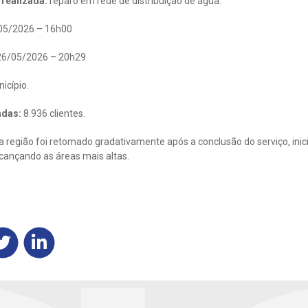
realizada:
reparo em rede de distribuição de água.
05/2026 – 16h00
6/05/2026 – 20h29
icípio.
adas:
8.936 clientes.
 região foi retomado gradativamente após a conclusão do serviço, inic
lcançando as áreas mais altas.