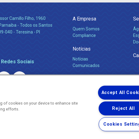
ssor Camillo Filho, 1960
A Empresa
Se
Parnaiba - Todos os Santos
Quem Somos
Ág
-040 - Teresina - PI
Compliance
Es
Do
Notícias
Ca
Notícias
 Redes Sociais
Comunicados
Accept All Cook
ing of cookies on your device to enhance site
Reject All
ing efforts.
Uma empresa
Copyright ® 2026 - Todos os Direitos Reservados.
Nossa natureza movimenta a vida
Cookies Settin
Termos Gerais de Uso de Sites e Aplicativos