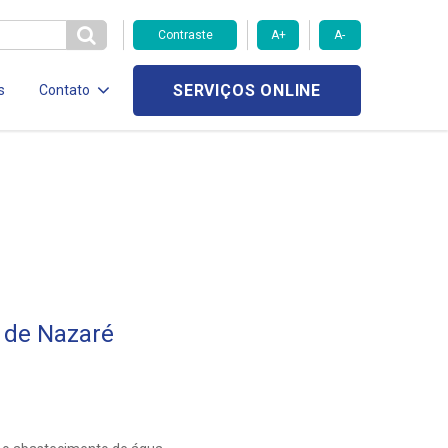
Contraste
A+
A-
SERVIÇOS ONLINE
s
Contato
 de Nazaré