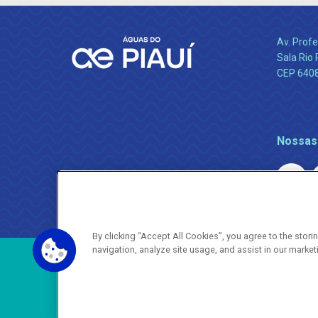
Av. Profe
Sala Rio 
CEP 64089
Nossas
By clicking “Accept All Cookies”, you agree to the stor
navigation, analyze site usage, and assist in our market