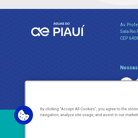
Av. Profe
Sala Rio 
CEP 64089
Nossas
By clicking “Accept All Cookies”, you agree to the stor
navigation, analyze site usage, and assist in our market