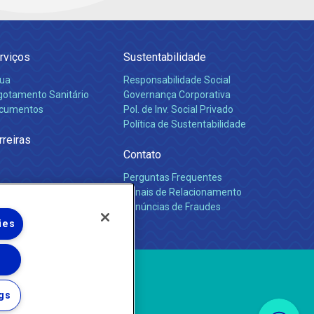
rviços
Sustentabilidade
ua
Responsabilidade Social
gotamento Sanitário
Governança Corporativa
cumentos
Pol. de Inv. Social Privado
Política de Sustentabilidade
rreiras
Contato
Perguntas Frequentes
Canais de Relacionamento
Denúncias de Fraudes
ies
gs