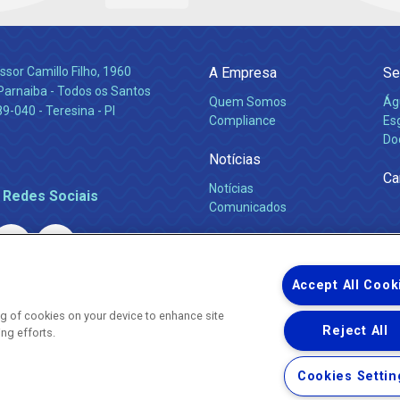
ssor Camillo Filho, 1960
A Empresa
Se
Parnaiba - Todos os Santos
Quem Somos
Ág
-040 - Teresina - PI
Compliance
Es
Do
Notícias
Ca
Notícias
 Redes Sociais
Comunicados
Accept All Cook
ing of cookies on your device to enhance site
Reject All
ing efforts.
Uma empresa
Copyright ® 2026 - Todos os Direitos Reservados.
Nossa natureza movimenta a vida
Cookies Settin