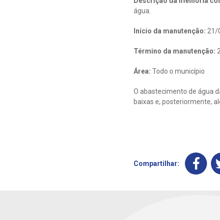
Descrição da melhoria con
água.
Início da manutenção:
21/
Término da manutenção:
2
Área:
Todo o município
O abastecimento de água da
baixas e, posteriormente, a
Compartilhar: