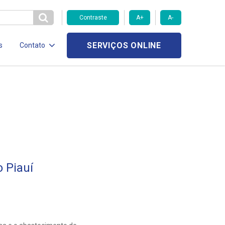
Contraste
A+
A-
SERVIÇOS ONLINE
s
Contato
 Piauí