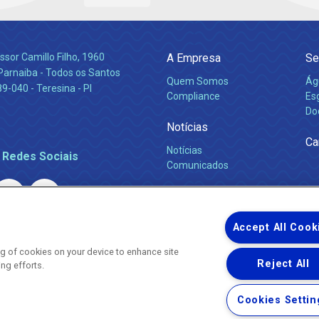
ssor Camillo Filho, 1960
A Empresa
Se
Parnaiba - Todos os Santos
Quem Somos
Ág
-040 - Teresina - PI
Compliance
Es
Do
Notícias
Ca
Notícias
 Redes Sociais
Comunicados
Accept All Cook
ing of cookies on your device to enhance site
Reject All
ing efforts.
Uma empresa
Copyright ® 2026 - Todos os Direitos Reservados.
Nossa natureza movimenta a vida
Cookies Settin