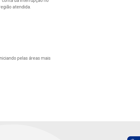
conta da interrupção no
egião atendida.
niciando pelas áreas mais