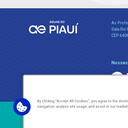
Av. Profe
Sala Rio 
CEP 64089
Nossas
By clicking “Accept All Cookies”, you agree to the stor
navigation, analyze site usage, and assist in our market