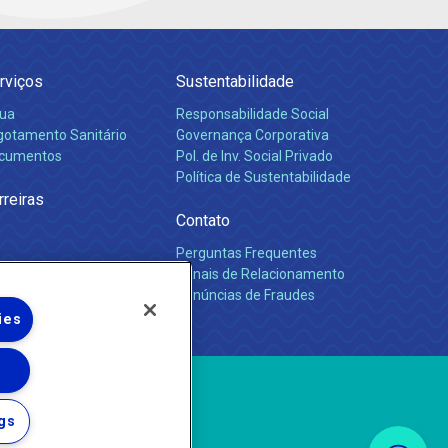
rviços
Sustentabilidade
ua
Responsabilidade Social
gotamento Sanitário
Governança Corporativa
cumentos
Pol. de Inv. Social Privado
Política de Sustentabilidade
rreiras
Contato
Perguntas Frequentes
Canais de Relacionamento
Denúncias de Fraudes
ies
gs