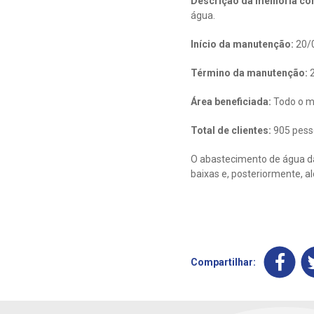
Descrição da melhoria con
água.
Início da manutenção:
20/
Término da manutenção:
2
Área beneficiada:
Todo o m
Total de clientes:
905 pess
O abastecimento de água da
baixas e, posteriormente, a
Compartilhar: