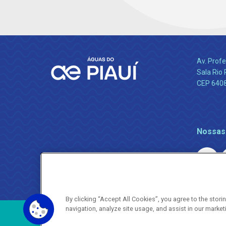
Av. Profe
Sala Rio 
CEP 64089
Nossas
By clicking “Accept All Cookies”, you agree to the stor
navigation, analyze site usage, and assist in our market