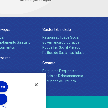
rviços
Sustentabilidade
ua
Responsabilidade Social
gotamento Sanitário
Governança Corporativa
cumentos
Pol. de Inv. Social Privado
Política de Sustentabilidade
rreiras
Contato
Perguntas Frequentes
Canais de Relacionamento
Denúncias de Fraudes
ies