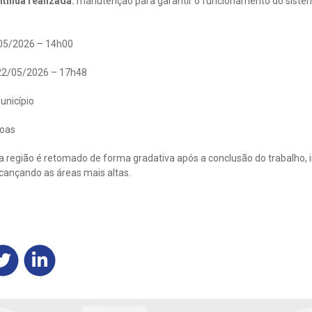
tínua realizada:
manutenção para garantir o funcionamento do siste
05/2026 – 14h00
2/05/2026 – 17h48
unicípio
oas
 região é retomado de forma gradativa após a conclusão do trabalho, i
lcançando as áreas mais altas.