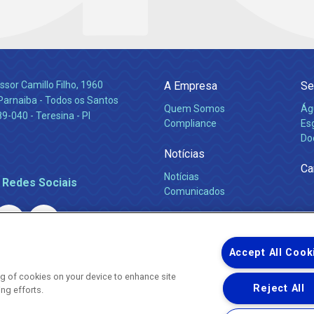
ssor Camillo Filho, 1960
A Empresa
Se
Parnaiba - Todos os Santos
Quem Somos
Ág
-040 - Teresina - PI
Compliance
Es
Do
Notícias
Ca
Notícias
 Redes Sociais
Comunicados
Accept All Cook
ing of cookies on your device to enhance site
Reject All
ing efforts.
Uma empresa
Copyright ® 2026 - Todos os Direitos Reservados.