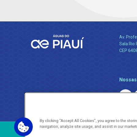
Av. Profe
Sala Rio 
CEP 64089
Nossas
By clicking “Accept All Cookies”, you agree to the stor
navigation, analyze site usage, and assist in our market