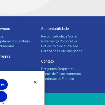
rviços
Sustentabilidade
ua
Responsabilidade Social
gotamento Sanitário
Governança Corporativa
cumentos
Pol. de Inv. Social Privado
Política de Sustentabilidade
rreiras
Contato
Perguntas Frequentes
Canais de Relacionamento
Denúncias de Fraudes
ies