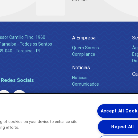
ssor Camillo Filho, 1960
A Empresa
Se
Parnaiba - Todos os Santos
Quem Somos
Ág
-040 - Teresina - PI
Compliance
Es
Do
Notícias
Ca
Notícias
 Redes Sociais
Comunicados
Accept All Cook
ing of cookies on your device to enhance site
Reject All
ing efforts.
Uma empresa
Copyright ® 2026 - Todos os Direitos Reservados.