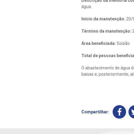
Descrição da melhoria con
água.
Início da manutenção:
20/
Término da manutenção:
2
Área beneficiada:
Soizão
Total de pessoas benefici
O abastecimento de água da
baixas e, posteriormente, a
Compartilhar: