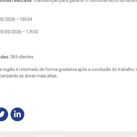
tínua realizada:
manutenção para garantir o funcionamento do siste
05/2026 – 16h24
0/05/2026 – 17h32
adas:
369 clientes
 região é retomado de forma gradativa após a conclusão do trabalho, i
lcançando as áreas mais altas.