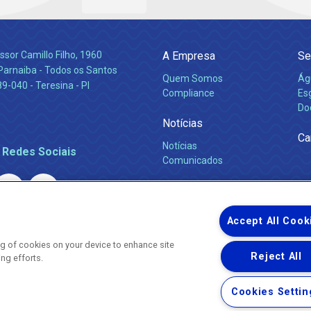
ssor Camillo Filho, 1960
A Empresa
Se
Parnaiba - Todos os Santos
Quem Somos
Ág
-040 - Teresina - PI
Compliance
Es
Do
Notícias
Ca
Notícias
 Redes Sociais
Comunicados
Accept All Cook
ing of cookies on your device to enhance site
Reject All
ing efforts.
Uma empresa
Copyright ® 2026 - Todos os Direitos Reservados.
Nossa natureza movimenta a vida
Cookies Settin