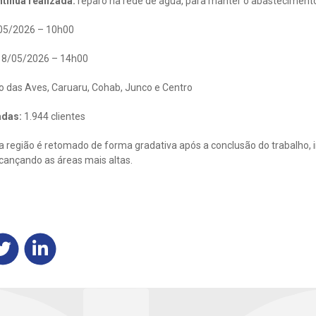
tínua realizada:
reparo na rede de água, para manter o abastecimento
05/2026 – 10h00
8/05/2026 – 14h00
o das Aves, Caruaru, Cohab, Junco e Centro
adas:
1.944 clientes
 região é retomado de forma gradativa após a conclusão do trabalho, i
lcançando as áreas mais altas.