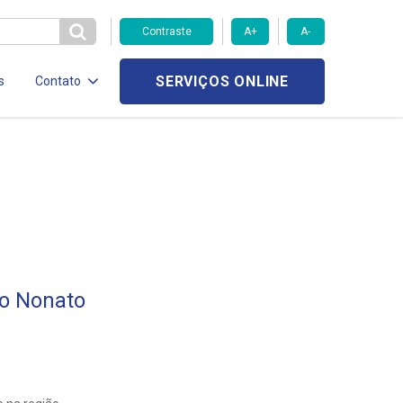
Contraste
A+
A-
SERVIÇOS ONLINE
s
Contato
do Nonato