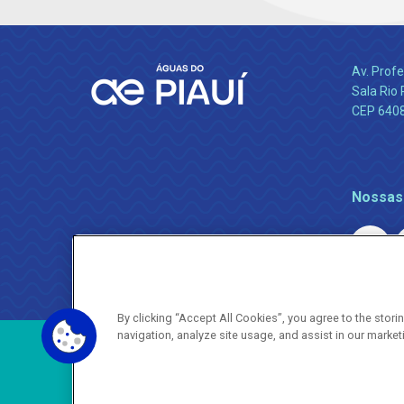
Av. Profe
Sala Rio 
CEP 64089
Nossas
By clicking “Accept All Cookies”, you agree to the stor
navigation, analyze site usage, and assist in our market