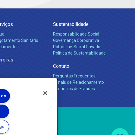
rviços
Sustentabilidade
ua
Responsabilidade Social
gotamento Sanitário
Governança Corporativa
cumentos
Pol. de Inv. Social Privado
Política de Sustentabilidade
rreiras
Contato
Perguntas Frequentes
Canais de Relacionamento
Denúncias de Fraudes
ies
gs