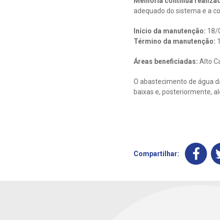
Melhoria contínua realiza
adequado do sistema e a co
Início da manutenção:
18/
Término da manutenção:
1
Áreas beneficiadas:
Alto Ca
O abastecimento de água da
baixas e, posteriormente, a
Compartilhar: