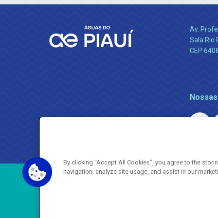
Av. Profe
Sala Rio 
CEP 64089
Nossas
By clicking “Accept All Cookies”, you agree to the stor
navigation, analyze site usage, and assist in our market