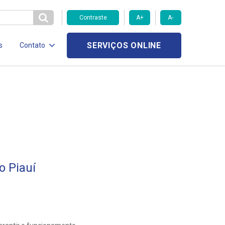
Contraste
A+
A-
SERVIÇOS ONLINE
s
Contato
o Piauí