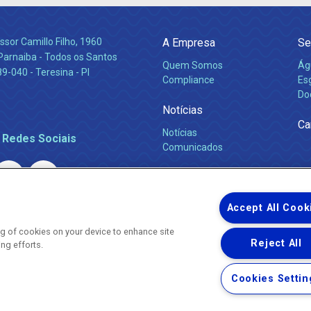
ssor Camillo Filho, 1960
A Empresa
Se
Parnaiba - Todos os Santos
Quem Somos
Ág
-040 - Teresina - PI
Compliance
Es
Do
Notícias
Ca
Notícias
 Redes Sociais
Comunicados
Accept All Cook
ing of cookies on your device to enhance site
Reject All
ing efforts.
Uma empresa
Copyright ® 2026 - Todos os Direitos Reservados.
Nossa natureza movimenta a vida
Cookies Settin
Termos Gerais de Uso de Sites e Aplicativos