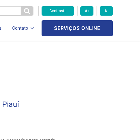
Contraste
A+
A-
SERVIÇOS ONLINE
s
Contato
 Piauí