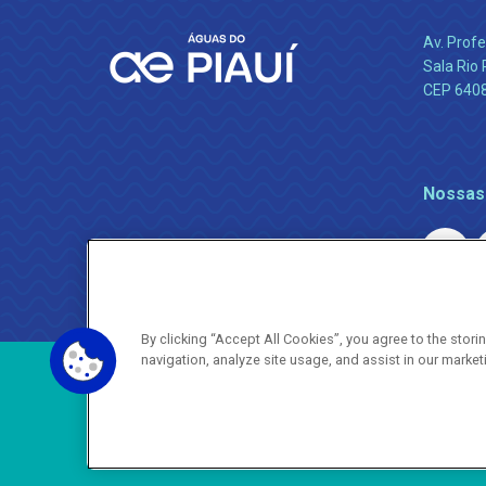
Av. Profe
Sala Rio 
CEP 64089
Nossas
By clicking “Accept All Cookies”, you agree to the stor
navigation, analyze site usage, and assist in our market