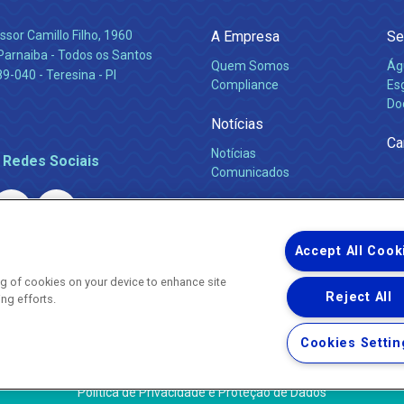
ssor Camillo Filho, 1960
A Empresa
Se
Parnaiba - Todos os Santos
Quem Somos
Ág
-040 - Teresina - PI
Compliance
Es
Do
Notícias
Ca
Notícias
 Redes Sociais
Comunicados
Accept All Cook
ing of cookies on your device to enhance site
Reject All
ing efforts.
Uma empresa
Copyright ® 2026 - Todos os Direitos Reservados.
Nossa natureza movimenta a vida
Cookies Settin
Termos Gerais de Uso de Sites e Aplicativos
Política de Privacidade e Proteção de Dados