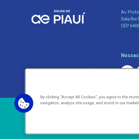
Av. Profe
Sala Rio 
CEP 64089
Nossas
By clicking “Accept All Cookies”, you agree to the stor
navigation, analyze site usage, and assist in our market