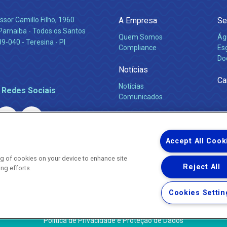
ssor Camillo Filho, 1960
A Empresa
Se
Parnaiba - Todos os Santos
Quem Somos
Ág
-040 - Teresina - PI
Compliance
Es
Do
Notícias
Ca
Notícias
 Redes Sociais
Comunicados
Accept All Cook
ing of cookies on your device to enhance site
Reject All
ing efforts.
Uma empresa
Copyright ® 2026 - Todos os Direitos Reservados.
Nossa natureza movimenta a vida
Cookies Settin
Termos Gerais de Uso de Sites e Aplicativos
Política de Privacidade e Proteção de Dados