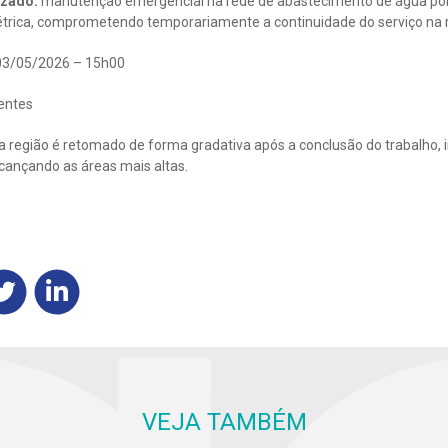
izado:
manutenção emergencial na rede de abastecimento de água por 
étrica, comprometendo temporariamente a continuidade do serviço na r
3/05/2026 – 15h00
ientes
 região é retomado de forma gradativa após a conclusão do trabalho, i
lcançando as áreas mais altas.
VEJA TAMBÉM