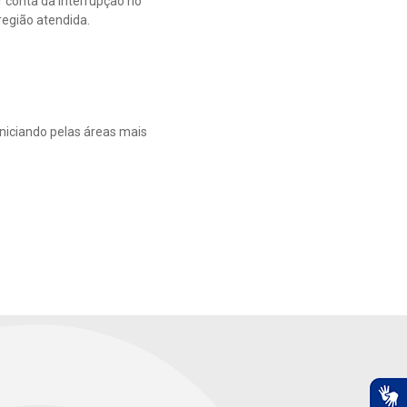
conta da interrupção no
egião atendida.
niciando pelas áreas mais