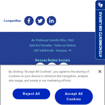
Compartilhar:
Av. Professor Camillo Filho, 1960
Sala Rio Parnaiba - Todos os Santos
CEP 64089-040 - Teresina - PI
Nossas Redes Sociais
By clicking “Accept All Cookies”, you agree to the storing of
cookies on your device to enhance site navigation, analyze
site usage, and assist in our marketing efforts.
Reject All
Accept All
Uma empresa
Copyright ® 2026 - Todos os Direitos Reservados.
Cookies
Nossa natureza movimenta a vida