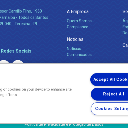
ssor Camillo Filho, 1960
A Empresa
Se
Parnaiba - Todos os Santos
Quem Somos
Ág
-040 - Teresina - PI
Compliance
Es
Do
Notícias
Ca
Notícias
 Redes Sociais
Comunicados
Accept All Cook
ing of cookies on your device to enhance site
Reject All
ing efforts.
Uma empresa
Copyright ® 2026 - Todos os Direitos Reservados.
Nossa natureza movimenta a vida
Cookies Settin
Termos Gerais de Uso de Sites e Aplicativos
Política de Privacidade e Proteção de Dados