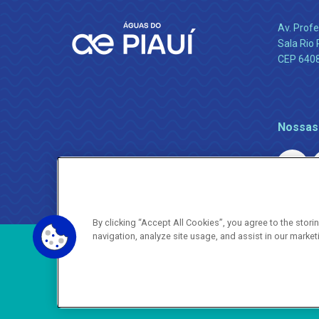
Av. Profe
Sala Rio 
CEP 64089
Nossas
By clicking “Accept All Cookies”, you agree to the stor
navigation, analyze site usage, and assist in our market