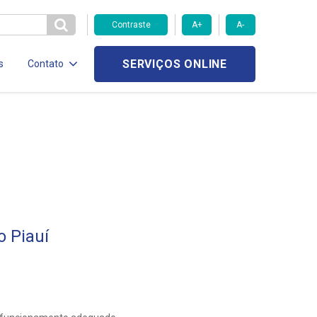
Contraste
A+
A-
SERVIÇOS ONLINE
s
Contato
o Piauí